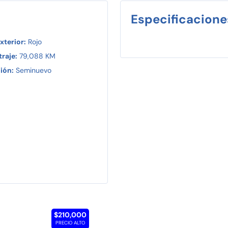
Especificacione
xterior:
Rojo
raje:
79,088 KM
ión:
Seminuevo
$210,000
PRECIO ALTO