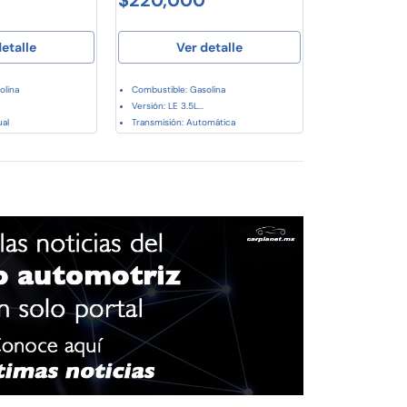
etalle
Ver detalle
olina
Combustible: Gasolina
Versión: LE 3.5L...
al
Transmisión: Automática