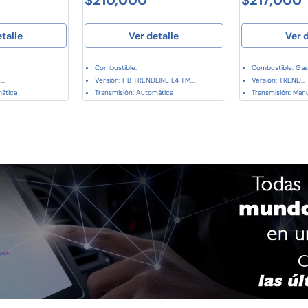
etalle
Ver detalle
Ver d
Combustible:
Combustible: Gas
..
Versión: HB TRENDLINE L4 TM...
Versión: TREND...
mática
Transmisión: Automática
Transmisión: Manu