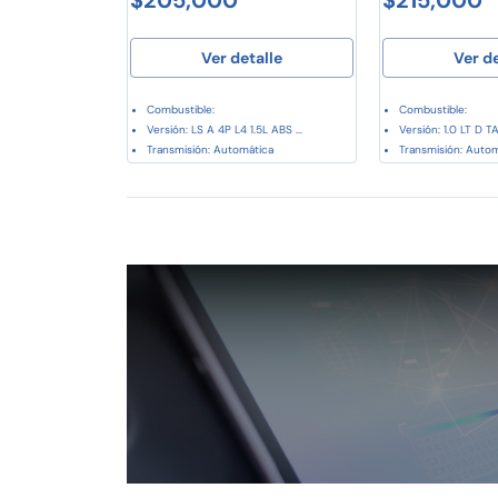
Ver detalle
Ver d
Combustible:
Combustible:
Versión: LS A 4P L4 1.5L ABS ...
Versión: 1.0 LT D TA.
Transmisión: Automática
Transmisión: Auto