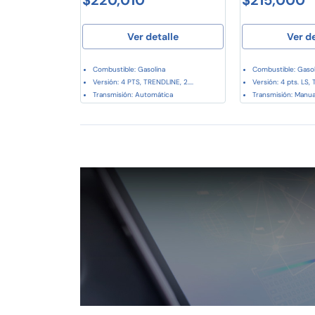
Ver detalle
Ver d
Combustible: Gasolina
Combustible: Gasol
Versión: 4 PTS, TRENDLINE, 2....
Versión: 4 pts. LS, T
Transmisión: Automática
Transmisión: Manua