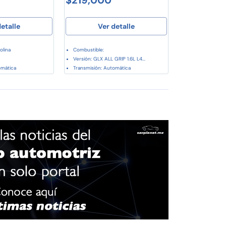
etalle
Ver detalle
olina
Combustible:
Versión: GLX ALL GRIP 1.6L L4...
omática
Transmisión: Automática