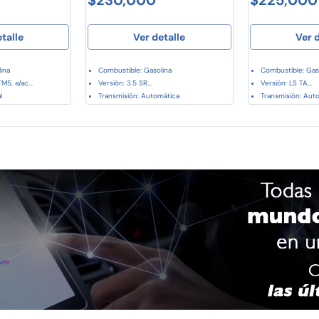
etalle
Ver detalle
Ver d
ina
Combustible: Gasolina
Combustible: Gas
M5, a/ac...
Versión: 3.5 SR...
Versión: LS TA...
l
Transmisión: Automática
Transmisión: Aut