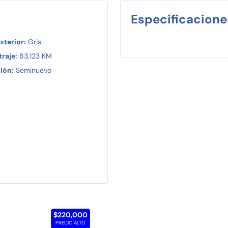
Especificacione
xterior:
Gris
raje:
83,123 KM
ión:
Seminuevo
$220,000
PRECIO ALTO