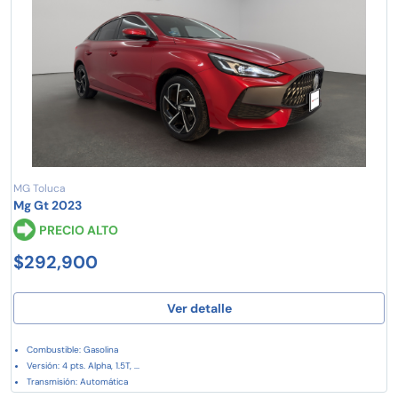
MG Toluca
Mg Gt 2023
PRECIO ALTO
$292,900
Ver detalle
Combustible: Gasolina
Versión: 4 pts. Alpha, 1.5T, ...
Transmisión: Automática