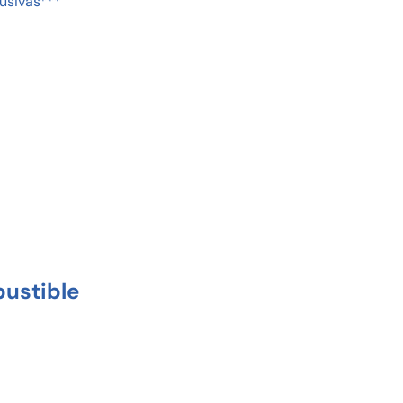
usivas***
ustible