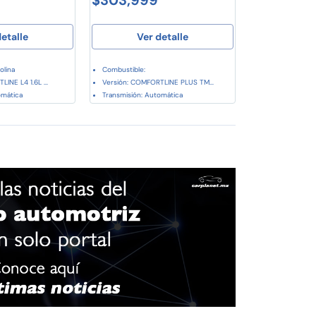
etalle
Ver detalle
olina
Combustible:
INE L4 1.6L ...
Versión: COMFORTLINE PLUS TM...
omática
Transmisión: Automática