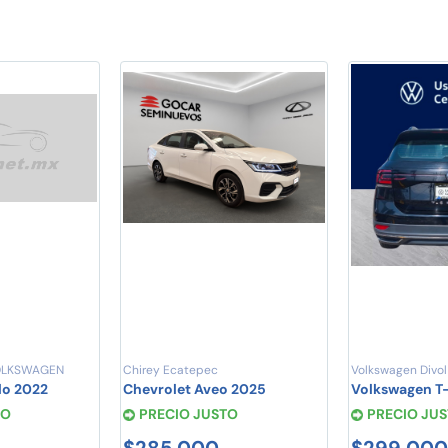
VOLKSWAGEN
Chirey Ecatepec
Volkswagen Divol 
lo 2022
Chevrolet Aveo 2025
Volkswagen T-
TO
PRECIO JUSTO
PRECIO JU
$285,000
$299,000