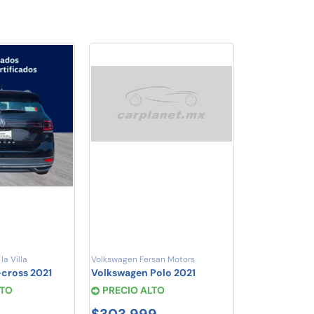
la Villa
Volkswagen Fersan Motors
cross 2021
Volkswagen Polo 2021
STO
PRECIO ALTO
$303,999