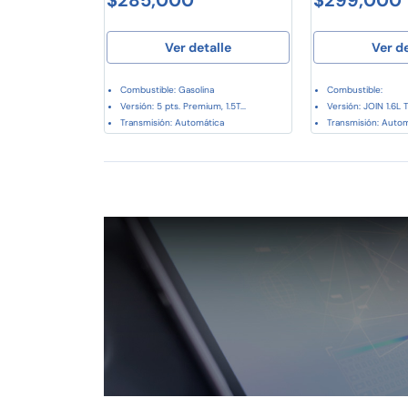
Ver detalle
Ver d
Combustible: Gasolina
Combustible:
Versión: 5 pts. Premium, 1.5T...
Versión: JOIN 1.6L T
Transmisión: Automática
Transmisión: Auto