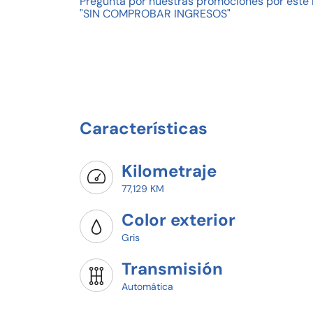
Pregunta por nuestras promociones por este 
"SIN COMPROBAR INGRESOS"
Características
Kilometraje
77,129 KM
Color exterior
Gris
Transmisión
Automática