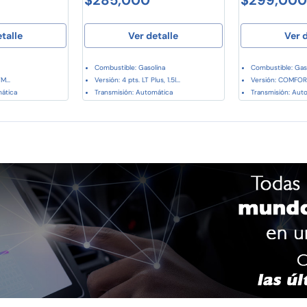
etalle
Ver detalle
Ver d
Combustible: Gasolina
Combustible: Gas
M...
Versión: 4 pts. LT Plus, 1.5l...
Versión: COMFORTL
mática
Transmisión: Automática
Transmisión: Aut