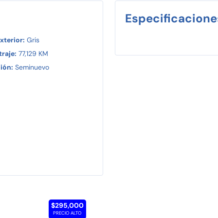
Especificacione
xterior:
Gris
raje:
77,129 KM
ión:
Seminuevo
$295,000
PRECIO ALTO