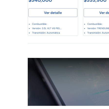
Ver detalle
Ver d
Combustible:
Combustible:
Versión: 3.5L XLT V6 PIEL...
Versión: TRENDLINE
Transmisión: Automática
Transmisión: Auto