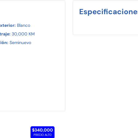
Especificacione
xterior:
Blanco
raje:
30,000 KM
ión:
Seminuevo
$340,000
PRECIO ALTO