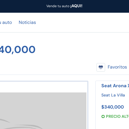
¡AQUI!
Vende tu auto
u auto
Noticias
340,000
Favoritos
Seat Arona 
Seat La Villa
$340,000
PRECIO AL