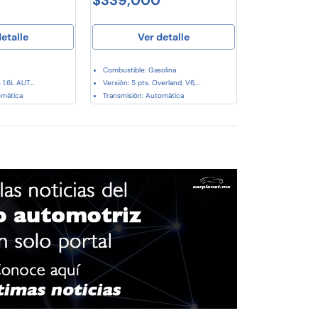
etalle
Ver detalle
Combustible: Gasolina
1.6L AUT...
Versión: 5 pts. Overland, V6,...
omática
Transmisión: Automática