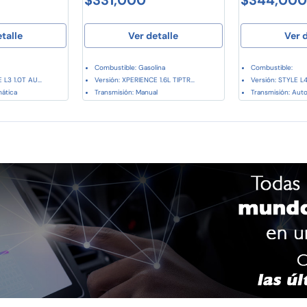
etalle
Ver detalle
Ver d
Combustible: Gasolina
Combustible:
 L3 1.0T AU...
Versión: XPERIENCE 1.6L TIPTR...
Versión: STYLE L4 
mática
Transmisión: Manual
Transmisión: Aut