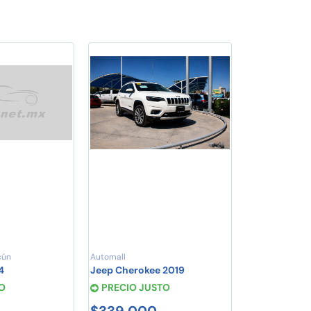
cún
Automall
4
Jeep Cherokee 2019
O
PRECIO JUSTO
$339,000