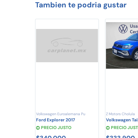
Tambien te podria gustar
Volkswagen Euroalemana Pu
Z Motors Cholula
Ford Explorer 2017
Volkswagen Ta
PRECIO JUSTO
PRECIO JUS
$340,000
$333,900