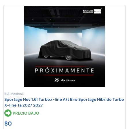
KIA Mexicali
Sportage Hev 1.6l Turbox-line A/t Brw Sportage Hibrido Turbo
X-line Ta 2027 2027
PRECIO BAJO
$0