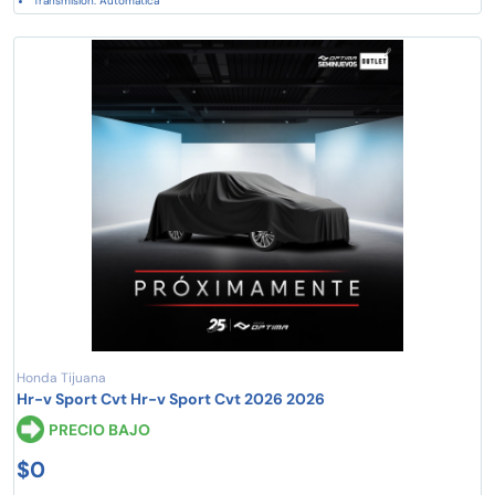
Transmisión: Automática
Honda Tijuana
Hr-v Sport Cvt Hr-v Sport Cvt 2026 2026
PRECIO BAJO
$0