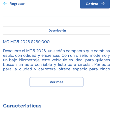
Regresar
Cotizar
Descripción
MG MG5 2026 $269,000
Descubre el MG5 2026, un sedán compacto que combina
estilo, comodidad y eficiencia. Con un diseño moderno y
un bajo kilometraje, este vehículo es ideal para quienes
buscan un auto confiable y listo para circular. Perfecto
para la ciudad y carretera, ofrece espacio para cinco
pasajeros y una experiencia de manejo suave gracias a
su transmisión automática.
Ver más
Características destacadas:
- Año: 2026
- Kilometraje: 12,916 km
- Transmisión automática
Características
- Motor a gasolina
- Capacidad para 5 pasajeros