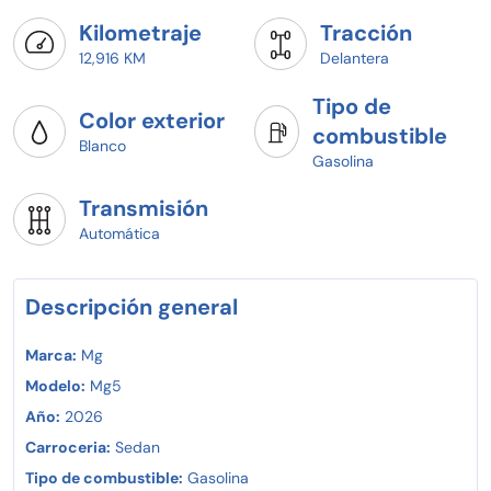
- Accesorios originales incluidos
- Color y equipamiento sujetos a disponibilidad
Kilometraje
Tracción
- Precio competitivo
12,916 KM
Delantera
Beneficios exclusivos de agencia:
Tipo de
- Accesorios originales incluidos
Color exterior
combustible
¡Agenda hoy tu prueba de manejo y arranca con planes
Blanco
Gasolina
desde 20% de enganche!
¡Tu MG MG5 te espera en Chirey Ecatepec!
Transmisión
Pregunta por disponibilidad y agenda tu prueba de
Automática
manejo hoy mismo.
Crédito o pago de contado y vive la emoción de manejar
un auténtico MG MG5!
Descripción general
Marca:
Mg
Modelo:
Mg5
Año:
2026
Carroceria:
Sedan
Tipo de combustible:
Gasolina