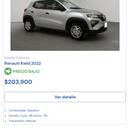
Honda Tollocan
Renault Kwid 2022
PRECIO BAJO
$203,900
Ver detalle
Combustible: Gasolina
Versión: 5 pts. HB Iconic, TM...
Transmisión: Manual