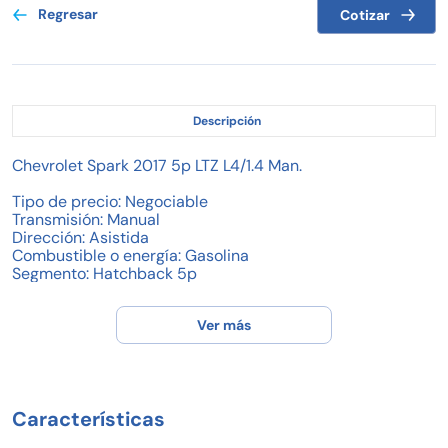
Regresar
Cotizar
Descripción
Chevrolet Spark 2017 5p LTZ L4/1.4 Man.
Tipo de precio: Negociable
Transmisión: Manual
Dirección: Asistida
Combustible o energía: Gasolina
Segmento: Hatchback 5p
Condición: Usado
Color exterior: Rojo
Ver más
Color interior: Negro
Con aire acondicionado
Tracción: Delantera
Puertas: 5
Pasajeros: 5
Características
Velocidades: 5
Cilindros: 4